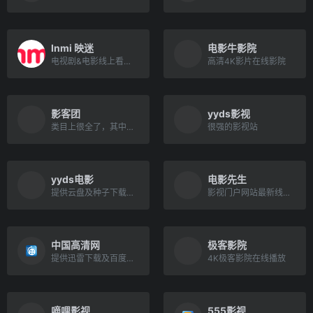
Inmi 映迷
电影牛影院
电视剧&电影线上看，免费平台播放Netflix,Appletv,爱奇艺影集免费线上看
高清4K影片在线影院
影客团
yyds影视
类目上很全了，其中你也能找到一些平常冷门的影片
很强的影视站
yyds电影
电影先生
提供云盘及种子下载方式，影视门户
影视门户网站最新线路：http://dyxs11.comhttp://dyxs12.comhttp:/[…]
中国高清网
极客影院
提供迅雷下载及百度云盘下载，站内支持影片搜索
4K极客影院在线播放
嘀哩影视
555影视