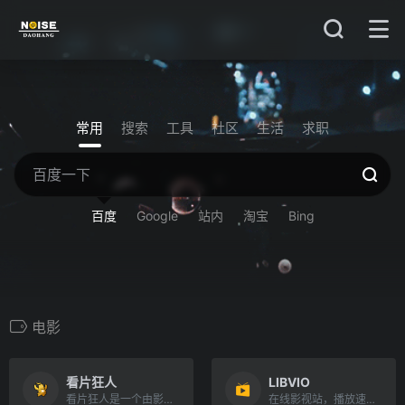
常用
搜索
工具
社区
生活
求职
百度
Google
站内
淘宝
Bing
电影
看片狂人
LIBVIO
看片狂人是一个由影迷打造服务影迷的平台，至今已稳定运营3年并持续更新，特点为拥有最全在线播放线路，每日同步更新[…]
在线影视站，播放速度超快，有安卓app