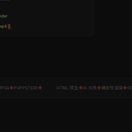
nder
mp4
PEG
◆
PUPPETEER
◆
HTML 原生
◆
AI 优先
◆
确定性渲染
◆
GS