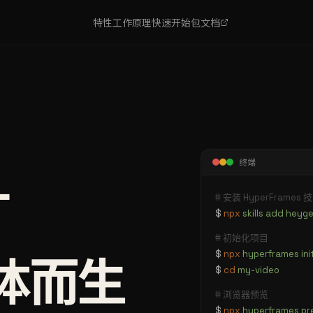
特性
工作原理
快速开始
包
文档
L
终端
# 安装 HyperFrames 
$
npx
skills add hey
# 初始化项目
$
npx
hyperframes ini
能体而生
$
cd
my-video
# 浏览器预览
$
npx
hyperframes pr