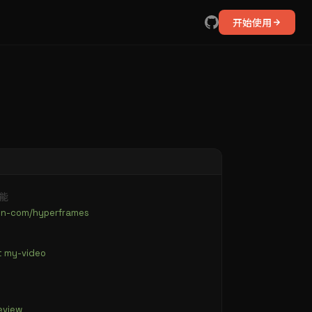
开始使用
技能
gen-com/hyperframes
t my-video
eview