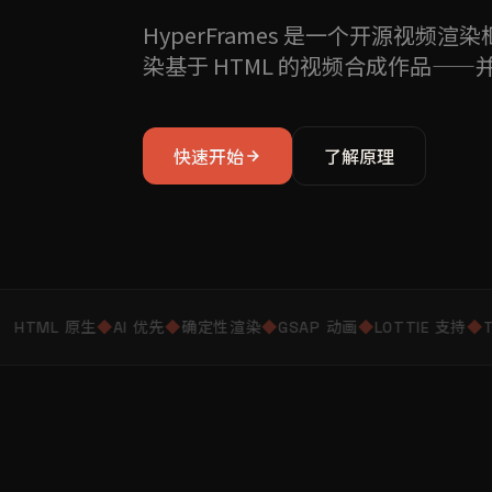
HyperFrames 是一个开源视
染基于 HTML 的视频合成作品——
快速开始
了解原理
HTML 原生
◆
AI 优先
◆
确定性渲染
◆
GSAP 动画
◆
LOTTIE 支持
◆
T