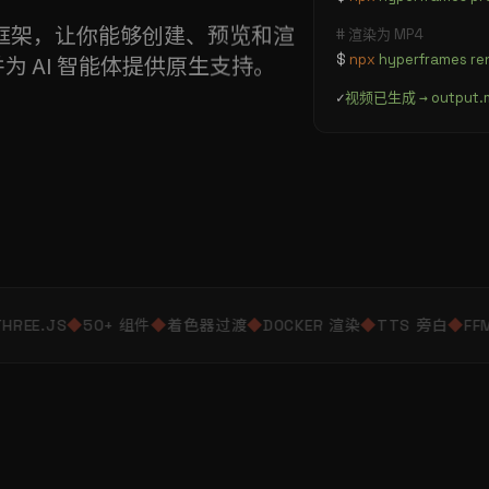
频渲染框架，让你能够创建、预览和渲
# 渲染为 MP4
$
npx
hyperframes re
并为 AI 智能体提供原生支持。
✓
视频已生成 → output.
HREE.JS
◆
50+ 组件
◆
着色器过渡
◆
DOCKER 渲染
◆
TTS 旁白
◆
FFM