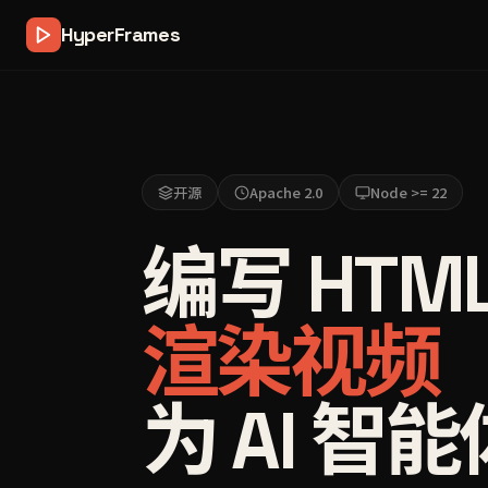
HyperFrames
开源
Apache 2.0
Node >= 22
编写 HTM
渲染视频
为 AI 智