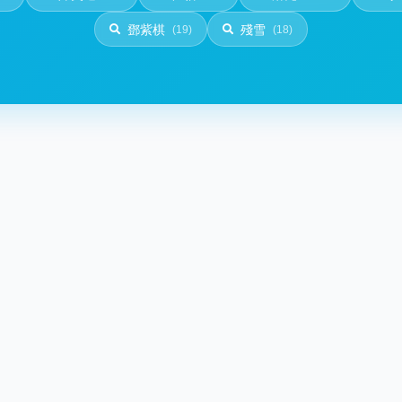
鄧紫棋
殘雪
(19)
(18)