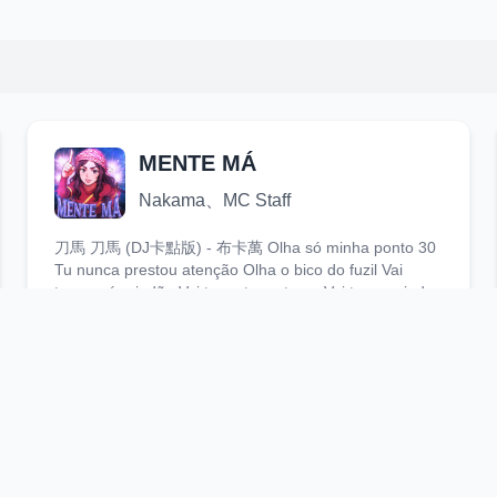
MENTE MÁ
Nakama、MC Staff
刀馬 刀馬 (DJ卡點版) - 布卡萬 Olha só minha ponto 30
Tu nunca prestou atenção Olha o bico do fuzil Vai
tomar só rajadão Vai toma toma toma Vai toma rajadão
O-Ol......
23283
15
34
歌詞
Count To Love
boynextdoor