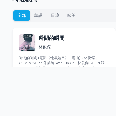
全部
華語
日韓
歐美
瞬間的瞬間
林俊傑
瞬間的瞬間 (電影《他年她日》主題曲) - 林俊傑 曲
COMPOSER：朱芸編 Wan Pin Chu/林俊傑 JJ LIN 詞
LYRICS：林怡鳳 Yvonne Lin 時間之外 塵埃飄落也糾纏
幾個片段 透出微光 自燃 手中星火 隨著盼望蔓延 湛黑的
夜 鑽進妳雙眼 再見再見 藏著萬語千言 妳......
4859
6
68
歌詞
善後