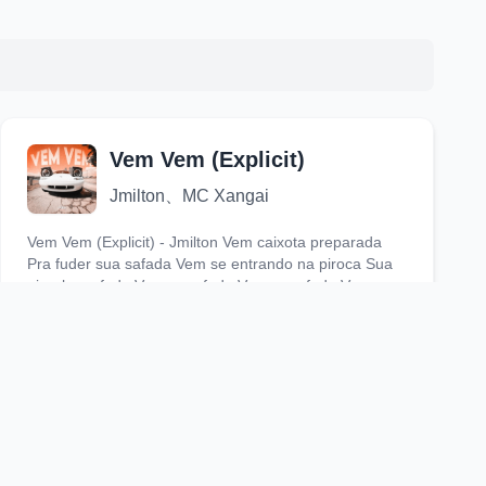
Vem Vem (Explicit)
Jmilton、MC Xangai
Vem Vem (Explicit) - Jmilton Vem caixota preparada
Pra fuder sua safada Vem se entrando na piroca Sua
piranha safada Vem vem fude Vem vem fude Vem
vem......
10163
9
20
歌詞
ceremony
SKZ