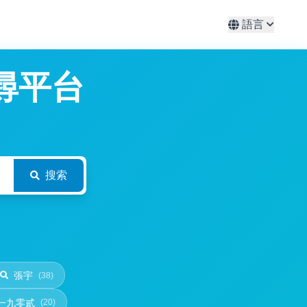
語言
尋平台
搜索
張宇
(38)
一九零貳
(20)