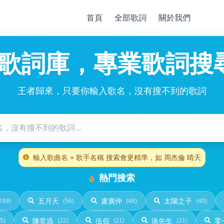
首頁
全部歌詞
關於我們
0w歌詞庫，專業歌詞搜
王者歸來，只要你輸入歌名，沒有搜不到的歌詞
輸入歌曲名 + 歌手名稱 搜索會更精準，如 周杰倫 晴天
熱門搜索
五月天
盧廣仲
太陽之子
249)
(56)
(48)
(40)
陳奕迅
伍佰
洛先生
零
5)
(22)
(21)
(21)